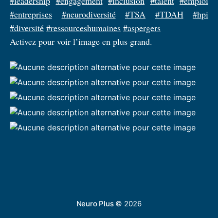
#leadership
#engagement
#inclusion
#talent
#emploi
#entreprises
#neurodiversité
#TSA
#TDAH
#hpi
#diversité
#ressourceshumaines
#aspergers
Activez pour voir l’image en plus grand.
Neuro Plus
© 2026